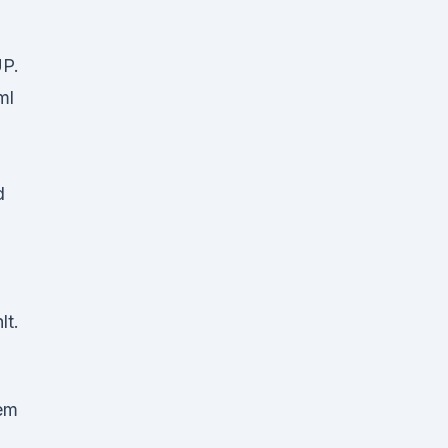
P.
ml
d
lt.
dem