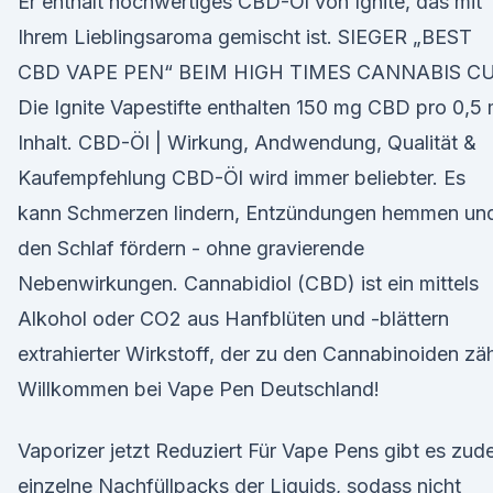
Er enthält hochwertiges CBD-Öl von Ignite, das mit
Ihrem Lieblingsaroma gemischt ist. SIEGER „BEST
CBD VAPE PEN“ BEIM HIGH TIMES CANNABIS CU
Die Ignite Vapestifte enthalten 150 mg CBD pro 0,5 
Inhalt. CBD-Öl | Wirkung, Andwendung, Qualität &
Kaufempfehlung CBD-Öl wird immer beliebter. Es
kann Schmerzen lindern, Entzündungen hemmen un
den Schlaf fördern - ohne gravierende
Nebenwirkungen. Cannabidiol (CBD) ist ein mittels
Alkohol oder CO2 aus Hanfblüten und -blättern
extrahierter Wirkstoff, der zu den Cannabinoiden zäh
Willkommen bei Vape Pen Deutschland!
Vaporizer jetzt Reduziert Für Vape Pens gibt es zu
einzelne Nachfüllpacks der Liquids, sodass nicht