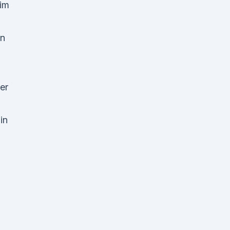
 im
en
er
in