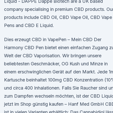
Liquid - DAPPE Dappe Biotech are a UK based
company specialising in premium CBD products. Ou
products include CBD Oil, CBD Vape Oil, CBD Vape
Pens and CBD E Liquid.
Dies erzeugt CBD in VapePen – Mein CBD Der
Harmony CBD Pen bietet einen einfachen Zugang z
Welt der CBD Vaporisation. Wir bringen unsere
beliebtesten Geschmäcker, OG Kush und Minze in
einem erschwinglichen Gerät auf den Markt. Jede 1
Kartusche beinhaltet 100mg CBD Konzentration (10
und circa 400 Inhalationen. Falls Sie Raucher sind u
zum Dampfen wechseln möchten, ist der CBD Liqui
jetzt im Shop günstig kaufen – Hanf Med GmbH CB
ist in vielen Varianten erhältlich: Das Cannabidiol läs